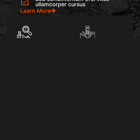
ullamcorper cursus
Learn More
Exploration
Drilling and
Services
Blasting
Conducting
Performing
geological
controlled
surveys,
explosions to
mapping, and
extract minerals
prospecting to
from the earth's
identify
crust.
Learn More
potential mining
sites.