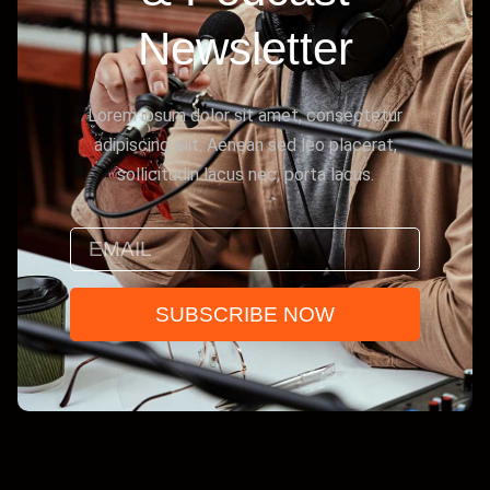
Newsletter
Lorem ipsum dolor sit amet, consectetur
adipiscing elit. Aenean sed leo placerat,
sollicitudin lacus nec, porta lacus.
SUBSCRIBE NOW