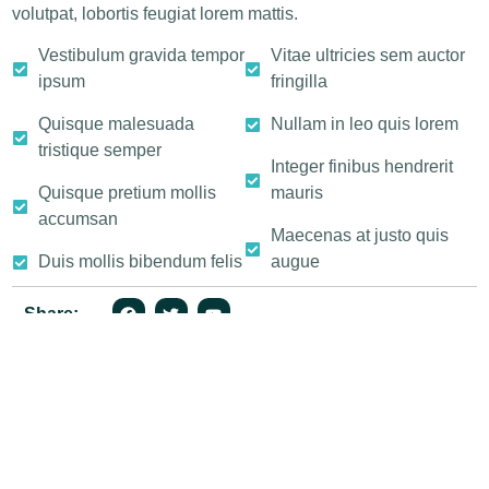
volutpat, lobortis feugiat lorem mattis.
Vestibulum gravida tempor
Vitae ultricies sem auctor
ipsum
fringilla
Quisque malesuada
Nullam in leo quis lorem
tristique semper
Integer finibus hendrerit
Quisque pretium mollis
mauris
accumsan
Maecenas at justo quis
Duis mollis bibendum felis
augue
Share:
Loan Origination
Refinancing Solution
Customize Loan Offer